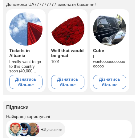
Допоможи
UA777777777
виконати бажання!
Tickets in
Well that would
Cube
Albania
be great
I
wantooooooooooo
I really want to go
1001
ooooo
to this country
soon (40,000
tokens)
Дізнатись
Дізнатись
Дізнатись
більше
більше
більше
Підписки
+3
Найкращі користувачі
+3
учасники