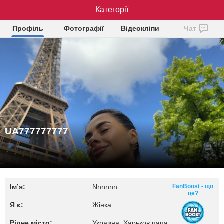
UA777777777
Категорії
Профіль
Фотографії
Відеокліпи
Чат
UA777777777
Ім’я:
Nnnnnn
FanBoost - що
це?
Я є:
Жінка
Рідне місто:
Украина, Харьков папа