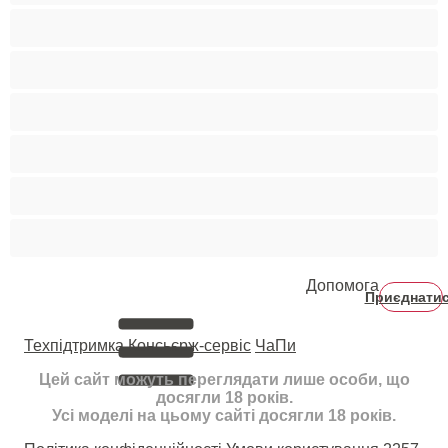
Світлошкірі
Середні груди
Сквірт
Старенькі
Студентки
Фетиш
Допомога
Приєднати
Техпідтримка
Консьєрж-сервіс
ЧаПи
Цей сайт можуть переглядати лише особи, що
досягли 18 років.
Усі моделі на цьому сайті досягли 18 років.