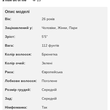
15
a little bit of me
Опис моделі
Вік:
26 років
Зацікавлений у:
Чоловіки, Жiнки, Пари
Зріст:
5'5"
Вага:
112 фунтів
Колір волосся:
Брюнетка
Колір очей:
Зелені
Раса:
Європейська
Лобкове волосся:
Поголене
Розмір грудей:
Середній
Зад:
Середній
Німфоманка:
Так